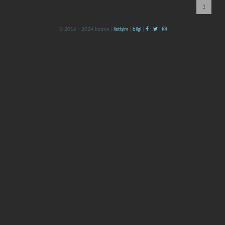
1
© 2016 - 2024 kulzos |
iletişim
|
bilgi
|
|
|
kapat
kaydet