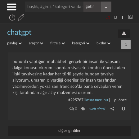
chatgpt
paylaş
araştır
filtrele
kategori
bkzlar
1
bununla yaptığım muhabbeti gerçek bir insan ile yapsam
dalga konusu olurum. spordan siyasete kombin önerisinden
ilişki tavsiyesine kadar her türlü şeyde bundan tavsiye
alıyorum. umarım o verdiği öneriler bir insan tarafından
yazılmıyordur. yoksa san francisco’da bana cevapları veren
kişi tarafından ağır alay malzemesi olurum.
#295787
iktisat mezunu
|
1 yıl önce
0
web sitesi
diğer girdiler