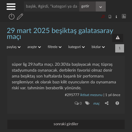
29 mart 2025 beşiktaş galatasaray
maçı
paylaş
araştır
filtrele
kategori
bkzlar
1
süper lig 29.hafta maçı. 20:30’da başlayacak maç tüpraş
stadyumunda oynanacak. derbilerin favorisi olmaz denir
ama beşiktaş son haftalarda başarılı bir performans
sergilemiyor. ek olarak bazı kilit oyuncuların da oynamama
riski var. tahminim beraberlik yönünde.
#295777
iktisat mezunu
|
1 yıl önce
0
maç
sonraki girdiler