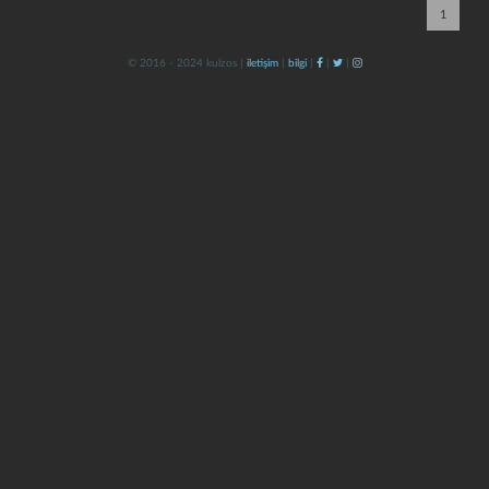
1
© 2016 - 2024 kulzos |
iletişim
|
bilgi
|
|
|
kapat
kaydet