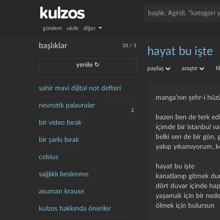
gündem
ukde
diğer
başlıklar
10
/
1
hayat bu işte
yenile ↻
paylaş
araştır
f
sahir mavi dijital not defteri
manga’nın şehr-i hüz
nevrotik palavralar
2
bazen ben de terk ed
bir video bırak
i̇çimde bir i̇stanbul
belki sen de bir gün,
bir şarkı bırak
yakıp yıkamıyorum, 
celsius
hayat bu işte
sağlıklı beslenme
kanatlanıp gitmek du
dört duvar içinde ha
asuman krause
yaşamak için bir ned
ölmek için bulursun
kulzos hakkında öneriler