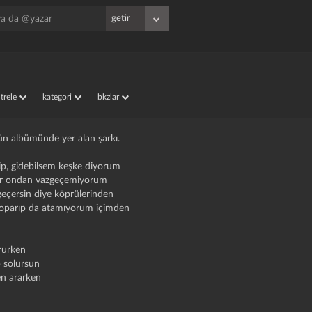
iltrele
kategori
bkzlar
ün albümünde yer alan şarkı.
ip, gidebilsem keşke diyorum
 var ondan vazgeçemiyorum
 geçersin diye köprülerinden
koparıp da atamıyorum içimden
rurken
p solursun
en ararken