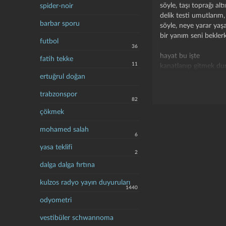
söyle, taşı toprağı al
spider-noir
delik testi umutlarım,
barbar sporu
söyle, neye yarar yaş
bir yanım seni beklerk
futbol
36
hayat bu işte
fatih tekke
11
kanatlanıp gitmek du
dört duvar içinde ha
ertuğrul doğan
yaşamak için bir ned
trabzonspor
ölmek için bulursun
82
çökmek
hayat bu işte
kanatlanıp gitmek du
mohamed salah
6
dört duvar içinde ha
yaşamak için bir ned
yasa teklifi
2
ölmek için bulursun
dalga dalga fırtına
kanatlanıp gitmek du
dört duvar içinde ha
kulzos radyo yayın duyuruları
yaşamak için bir ned
1440
ölmek için bulursun.
odyometri
vestibüler schwannoma