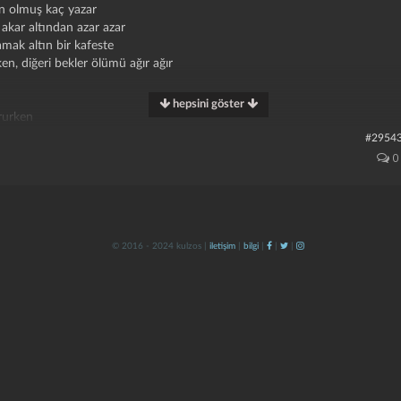
tın olmuş kaç yazar
 akar altından azar azar
amak altın bir kafeste
en, diğeri bekler ölümü ağır ağır
hepsini göster
rurken
p solursun
#2954
en ararken
0
rurken
p solursun
© 2016 - 2024 kulzos |
iletişim
|
bilgi
|
|
|
en ararken
rurken
p solursun
en ararken