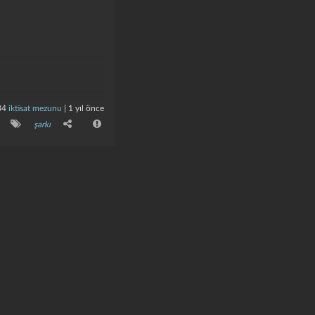
34
iktisat mezunu
|
1 yıl önce
şarkı