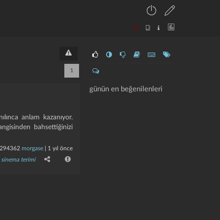
1
günün en beğenilenleri
anılınca anlam kazanıyor.
ngisinden bahsettiğinizi
294362
morgase
|
1 yıl önce
sinema terimi