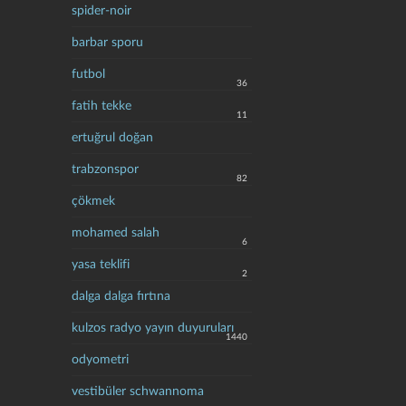
spider-noir
barbar sporu
futbol
36
fatih tekke
11
ertuğrul doğan
trabzonspor
82
çökmek
mohamed salah
6
yasa teklifi
2
dalga dalga fırtına
kulzos radyo yayın duyuruları
1440
odyometri
vestibüler schwannoma