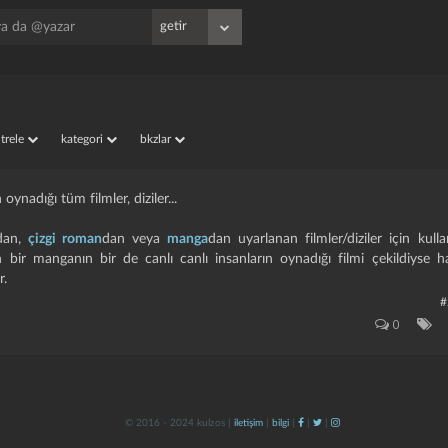
iltrele
kategori
bkzlar
 oynadığı tüm filmler, diziler...
dan,
çizgi roman
dan veya
manga
dan uyarlanan filmler/diziler için kull
n bir manganın bir de canlı canlı insanların oynadığı filmi çekildiyse ha
r.
#
0
© 2016 - 2024 kulzos |
iletişim
|
bilgi
|
|
|