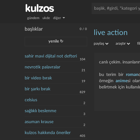
gündem
ukde
diğer
başlıklar
0
/
0
live action
yenile ↻
paylaş
araştır
f
sahir mavi dijital not defteri
104
canlı çekim. insanların
nevrotik palavralar
21
bu terim bir
roman
bir video bırak
örneğin
anime
si ola
19
belirtmek için kullanılı
bir şarkı bırak
829
celsius
2
sağlıklı beslenme
3
asuman krause
2
kulzos hakkında öneriler
405