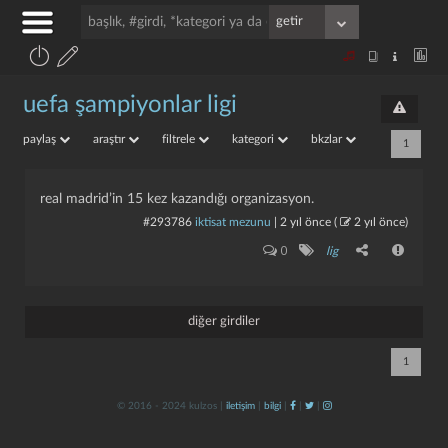
uefa şampiyonlar ligi
paylaş
araştır
filtrele
kategori
bkzlar
1
real madrid’in 15 kez kazandığı organizasyon.
#293786
iktisat mezunu
|
2 yıl önce
(
2 yıl önce
)
0
lig
diğer girdiler
1
© 2016 - 2024 kulzos |
iletişim
|
bilgi
|
|
|