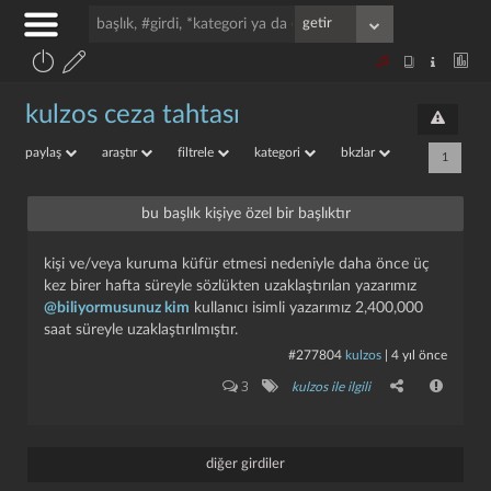
kulzos ceza tahtası
paylaş
araştır
filtrele
kategori
bkzlar
1
bu başlık kişiye özel bir başlıktır
kişi ve/veya kuruma küfür etmesi nedeniyle daha önce üç
kez birer hafta süreyle sözlükten uzaklaştırılan yazarımız
@biliyormusunuz kim
kullanıcı isimli yazarımız 2,400,000
saat süreyle uzaklaştırılmıştır.
#277804
kulzos
|
4 yıl önce
3
kulzos ile ilgili
diğer girdiler