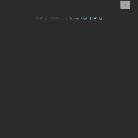
1
© 2016 - 2024 kulzos |
iletişim
|
bilgi
|
|
|
kapat
kaydet