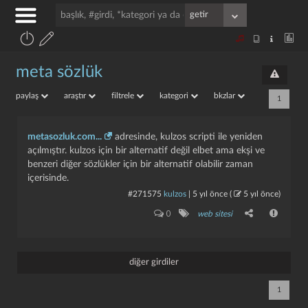
meta sözlük
paylaş
araştır
filtrele
kategori
bkzlar
1
metasozluk.com...
adresinde, kulzos scripti ile yeniden
açılmıştır. kulzos için bir alternatif değil elbet ama ekşi ve
benzeri diğer sözlükler için bir alternatif olabilir zaman
içerisinde.
#271575
kulzos
|
5 yıl önce
(
5 yıl önce
)
0
web sitesi
diğer girdiler
1