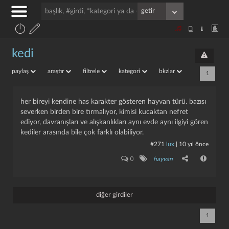
kedi
paylaş
araştır
filtrele
kategori
bkzlar
1
her bireyi kendine has karakter gösteren hayvan türü. bazısı
severken birden bire tırmalıyor, kimisi kucaktan nefret
ediyor, davranışları ve alışkanlıkları aynı evde aynı ilgiyi gören
kediler arasında bile çok farklı olabiliyor.
#271
lux
|
10 yıl önce
0
hayvan
diğer girdiler
1