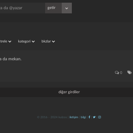
iltrele
kategori
bkzlar
 ya da mekan.
0
diğer girdiler
© 2016 - 2024 kulzos |
iletişim
|
bilgi
|
|
|