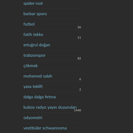
spider-noir
barbar sporu
futbol
36
fatih tekke
11
ertuğrul doğan
trabzonspor
82
çökmek
mohamed salah
6
yasa teklifi
2
dalga dalga fırtına
kulzos radyo yayın duyuruları
1440
odyometri
vestibüler schwannoma