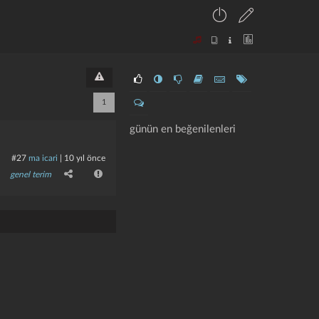
1
günün en beğenilenleri
#27
ma icari
|
10 yıl önce
genel terim