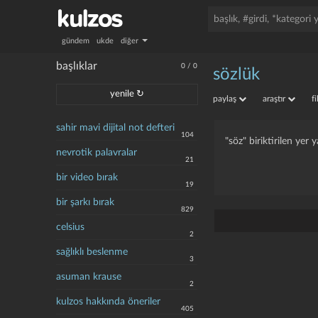
gündem
ukde
diğer
başlıklar
0
/
0
sözlük
yenile ↻
paylaş
araştır
f
sahir mavi dijital not defteri
104
"söz" biriktirilen yer
nevrotik palavralar
21
bir video bırak
19
bir şarkı bırak
829
celsius
2
sağlıklı beslenme
3
asuman krause
2
kulzos hakkında öneriler
405