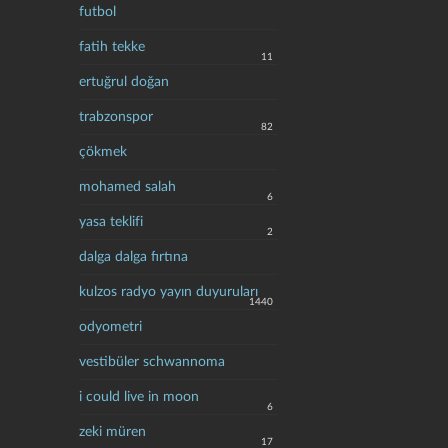
futbol
fatih tekke
11
ertuğrul doğan
trabzonspor
82
çökmek
mohamed salah
6
yasa teklifi
2
dalga dalga fırtına
kulzos radyo yayın duyuruları
1440
odyometri
vestibüler schwannoma
i could live in moon
6
zeki müren
17