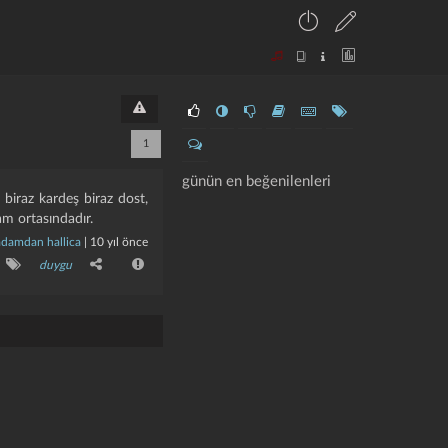
1
günün en beğenilenleri
 biraz kardeş biraz dost,
am ortasındadır.
adamdan hallica
|
10 yıl önce
duygu