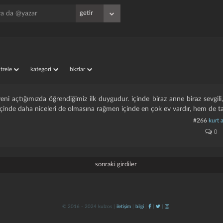
iltrele
kategori
bkzlar
eni açtığımızda öğrendiğimiz ilk duygudur. içinde biraz anne biraz sevgili,
 içinde daha niceleri de olmasına rağmen içinde en çok ev vardır, hem de t
#266
kurt 
0
sonraki girdiler
© 2016 - 2024 kulzos |
iletişim
|
bilgi
|
|
|