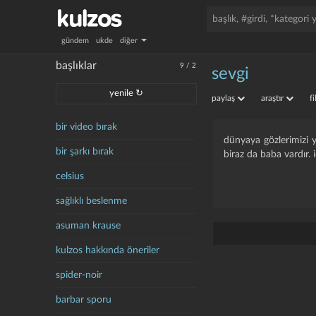
gündem
ukde
diğer
başlıklar
9
/
2
sevgi
yenile ↻
paylaş
araştır
f
bir video bırak
dünyaya gözlerimizi y
bir şarkı bırak
biraz da baba vardır.
celsius
sağlıklı beslenme
asuman krause
kulzos hakkında öneriler
spider-noir
barbar sporu