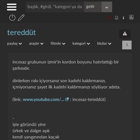
tereddüt
paylaş
araştır
filtrele
kategori
bkzlar
1
incesaz grubunun izmir'in kordon boyunu hatırlattığı bir
şarkısıdır.
dinlerken rakı içiyorsanız son kadehi kaldırmanızı,
içmiyorsanız şayet ilk kadehi kaldırmanızı söylüyor adeta.
(link:
www.youtube.com/...
: i̇ncesaz-tereddüt)
-
i̇şte göründü yine
ürkek ve dalgın aşık
kendi yangınından kaçak