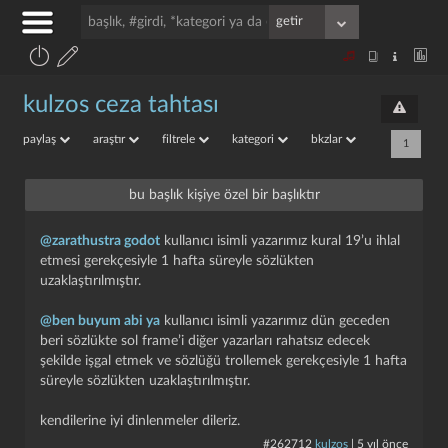
kulzos ceza tahtası
paylaş
araştır
filtrele
kategori
bkzlar
1
bu başlık kişiye özel bir başlıktır
@zarathustra godot
kullanıcı isimli yazarımız kural 19’u ihlal
etmesi gerekçesiyle 1 hafta süreyle sözlükten
uzaklaştırılmıştır.
@ben buyum abi ya
kullanıcı isimli yazarımız dün geceden
beri sözlükte sol frame’i diğer yazarları rahatsız edecek
şekilde işgal etmek ve sözlüğü trollemek gerekçesiyle 1 hafta
süreyle sözlükten uzaklaştırılmıştır.
kendilerine iyi dinlenmeler dileriz.
#262712
kulzos
|
5 yıl önce