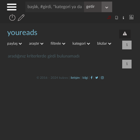
youreads
paylaş
araştır
filtrele
kategori
bkzlar
1
aradığınız kriterlerde girdi bulunamadı
1
© 2016 - 2024 kulzos |
iletişim
|
bilgi
|
|
|