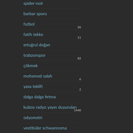
spider-noir
barbar sporu
futbol
36
fatih tekke
11
ertuğrul doğan
trabzonspor
82
çökmek
mohamed salah
6
yasa teklifi
2
dalga dalga fırtına
kulzos radyo yayın duyuruları
1440
odyometri
vestibüler schwannoma