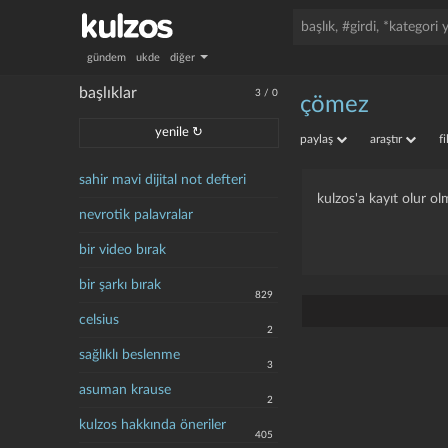
gündem
ukde
diğer
başlıklar
3
/
0
çömez
yenile ↻
paylaş
araştır
f
sahir mavi dijital not defteri
kulzos'a kayıt olur ol
nevrotik palavralar
bir video bırak
bir şarkı bırak
829
celsius
2
sağlıklı beslenme
3
asuman krause
2
kulzos hakkında öneriler
405