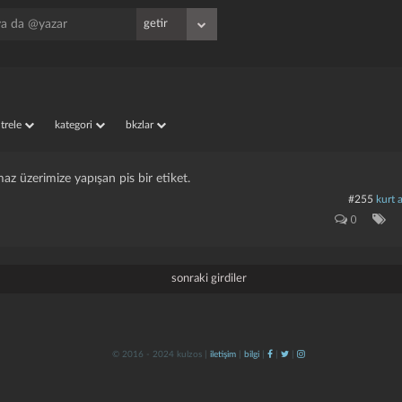
iltrele
kategori
bkzlar
maz üzerimize yapışan pis bir etiket.
#255
kurt 
0
sonraki girdiler
© 2016 - 2024 kulzos |
iletişim
|
bilgi
|
|
|