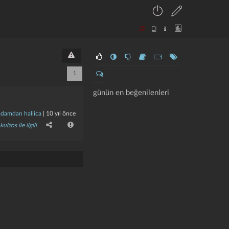
1
günün en beğenilenleri
adamdan hallica
|
10 yıl önce
kulzos ile ilgili