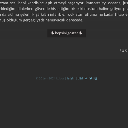
zam sesi beni kendisine aşık etmeyi başarıyor. immortality, oceans, ju
 eklediğim, dinlerken güvende hissettiğim bir eski dostum haline geliyor pea
da aklıma gelen ilk şarkıları infallible. rock star ruhuma ne kadar hitap etti
rmuş olduğum gerçeği yadsınamayacak derecede.
hepsini göster
 doors
0
 floors
e
d
ime
© 2016 - 2024 kulzos |
iletişim
|
bilgi
|
|
|
crime
ossible
nds of men
gest things