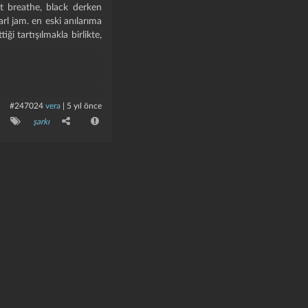
st breathe, black derken
rl jam. en eski anılarıma
ği tartışılmakla birlikte,
#247024
vera
|
5 yıl önce
şarkı