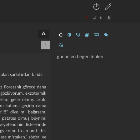
1
günün en beğenilenleri
lan şarkılardan biridir.
z floresanlı görece daha
nı gözlüyorum. ekzotermik
nelim. gece olmuş artık,
numu kafama geçirip cama
!!!” diye mi bağırsam,
da patates olmuş beynimi
yefendinin listelerinde
gs come to an and. this
re mistaken.” sözleri ve