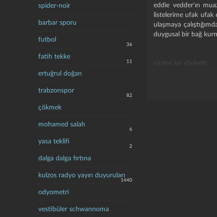
eddie vedder'ın muaz
spider-noir
listelerime ufak ufak
barbar sporu
ulaşmaya çalıştığımda 
duygusal bir bağ ku
futbol
36
fatih tekke
11
sözleri ise şöyledir:
ertuğrul doğan
keep on locking your
trabzonspor
keep on building your
82
keep on just as befor
çökmek
pay disasters no min
mohamed salah
6
didn't get you this t
no prints left at the 
yasa teklifi
2
dalga dalga fırtına
our ship's come in
and it's sinking
kulzos radyo yayın duyuruları
1440
of everything that's p
odyometri
in the hearts and mi
somehow it is the big
vestibüler schwannoma