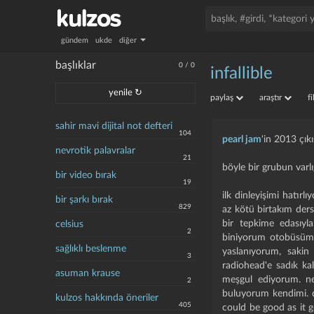
gündem
ukde
diğer
başlıklar
0
/
0
infallible
yenile ↻
paylaş
araştır
f
sahir mavi dijital not defteri
104
pearl jam
'in 2013 çıkı
nevrotik palavralar
21
böyle bir grubun varlı
bir video bırak
19
ilk dinleyişimi hatı
bir şarkı bırak
829
az kötü birtakım ders
bir tepkime edasıyla
celsius
2
biniyorum otobüsüme.
sağlıklı beslenme
yaslanıyorum, sakin
3
radiohead'e sadık ka
asuman krause
meşgul ediyorum. ne 
2
buluyorum kendimi. d
kulzos hakkında öneriler
405
could be good as it g