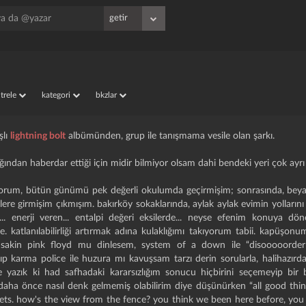
iltrele
kategori
bkzlar
şlı
lightning bolt
albümünden, grup ile tanışmama vesile olan şarkı.
ğından haberdar ettiği için midir bilmiyor olsam dahi bendeki yeri çok ayrı o
rlıyorum, bütün günümü pek değerli okulumda geçirmişim; sonrasında, beya
lere girmişim çıkmışım. bakırköy sokaklarında, aylak aylak evimin yolları
... enerji veren... entalpi değeri eksilerde... neyse efenim konuya dö
 katlanılabilirliği artırmak adına kulaklığımı takıyorum tabii. kapüşo
 sakin pink floyd mu dinlesem, system of a down ile “disooooorderr!
lıp karma police ile huzura mı kavuşsam tarzı derin sorularla, halihazır
yazık ki had safhadaki kararsızlığım sonucu hiçbirini seçemeyip bir be
aha önce nasıl denk gelmemiş olabilirim diye düşünürken “all good thin
ets. how's the view from the fence? you think we been here before, you a