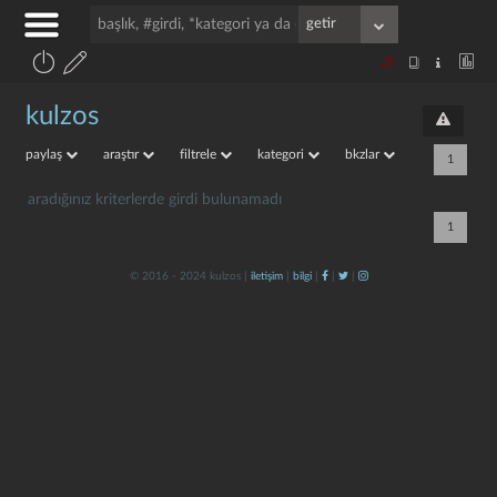
kulzos
paylaş
araştır
filtrele
kategori
bkzlar
1
aradığınız kriterlerde girdi bulunamadı
1
© 2016 - 2024 kulzos |
iletişim
|
bilgi
|
|
|