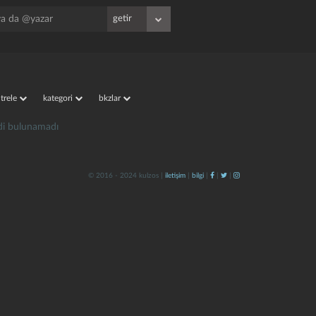
iltrele
kategori
bkzlar
irdi bulunamadı
© 2016 - 2024 kulzos |
iletişim
|
bilgi
|
|
|