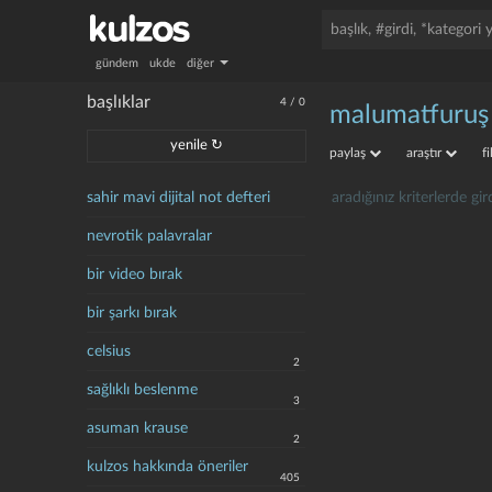
gündem
ukde
diğer
başlıklar
4
/
0
malumatfuruş
yenile ↻
paylaş
araştır
f
sahir mavi dijital not defteri
aradığınız kriterlerde g
nevrotik palavralar
bir video bırak
bir şarkı bırak
celsius
2
sağlıklı beslenme
3
asuman krause
2
kulzos hakkında öneriler
405