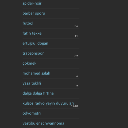
spider-noir
barbar sporu
futbol
36
fatih tekke
11
ertuğrul doğan
trabzonspor
82
çökmek
mohamed salah
6
yasa teklifi
2
dalga dalga fırtına
kulzos radyo yayın duyuruları
1440
odyometri
vestibüler schwannoma