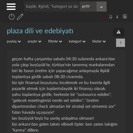
plaza dili ve edebiyatı
paylaş
araştır
filtrele
kategori
bkzlar
1
geçen hafta çarşamba sabahı 04:30 sularında ankara'dan
yola çıkıp bozüyük'te, türkiye'nin tanınmış markalarından
biri ile fason üretim için yapacağımız anlaşmayla ilişkili
toplantıya girdik sabah 08:30 civarında.
biz işin finansal boyutunu incelemek ve bu kısımla ilgili
pazarlık etmek için toplantıdaydık iki finansçı olarak.
yahu toplantıya girdik; herkeste bir "outsource edelim",
"gelecek meetingimizi nerde set edelim", "üretim
dipartmından check almadan bir strateji set etmemiz zor"
falan havada uçuşuyor!
lan bozüyük'teyiz ha yanlış anlaşılma olmasın!
biz ankara'dan gelen takım elbiseli tipler. ben zaten takığım
"karma" dillere.