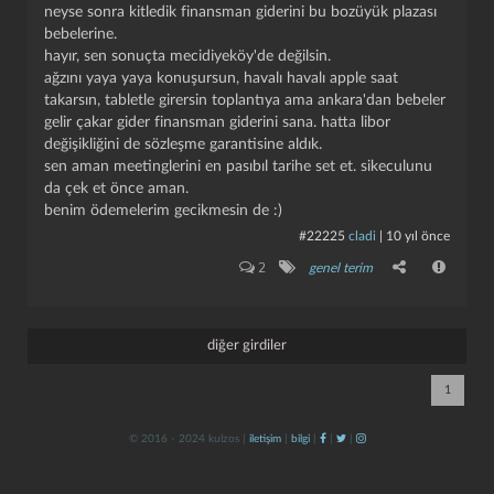
neyse sonra kitledik finansman giderini bu bozüyük plazası
bebelerine.
hayır, sen sonuçta mecidiyeköy'de değilsin.
ağzını yaya yaya konuşursun, havalı havalı apple saat
takarsın, tabletle girersin toplantıya ama ankara'dan bebeler
gelir çakar gider finansman giderini sana. hatta libor
değişikliğini de sözleşme garantisine aldık.
sen aman meetinglerini en pasıbıl tarihe set et. sikeculunu
da çek et önce aman.
kapat
kaydet
benim ödemelerim gecikmesin de :)
#22225
cladi
|
10 yıl önce
2
genel terim
diğer girdiler
1
© 2016 - 2024 kulzos |
iletişim
|
bilgi
|
|
|