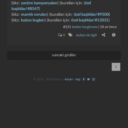
(bkz:
yardım kampanyaları
) (kuralları için:
özel
başlıklar/#8547
)
(bkz:
mantık soruları
) (kuralları için:
özel başlıklar/#9500
)
(bkz:
kulzos bugları
) (kuralları için:
özel başlıklar/#12031
)
#221
larden loughness
|
10 yıl önce
0
kulzos ile ilgili
kapat
kaydet
sonraki girdiler
1
© 2016 - 2024 kulzos |
iletişim
|
bilgi
|
|
|