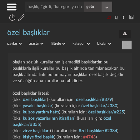
özel başlıklar
paylaş
araştır
filtrele
kategori
bkzlar
1
olağan sözlük kurallarının işlemediği başlıklardır. bu
başlıklarla ilgili kurallar bu başlık altında tanımlanacaktır. bu
başlık altında linki bulunmayan başlıklar özel başlık değildir
ve sözlüğün ana kurallarına tabidirler.
özel başlıklar listesi:
(bkz:
özel başlıklar
) (kuralları için:
özel başlıklar/#379
)
(bkz:
yasaklı başlıklar
) (kuralları için:
özel başlıklar/#380
)
(bkz:
kulzos yardım hattı
) (kuralları için:
özel başlıklar/#225
)
(bkz:
kulzos yazarlarının itirafları
) (kuralları için:
özel
başlıklar/#355
)
(bkz:
zirve başlıkları
) (kuralları için:
özel başlıklar/#2384
)
(bkz:
kişiye özel başlık
) (kuralları için:
#4743
)