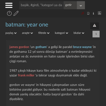
batman: year one
paylaş
araştır
filtrele
kategori
bkzlar
1
james gordon
'un
gotham
' a gelişi ile paralel
bruce wayne
'in
de gothama 12 yıl sonra dönüp batman' a evrimleşmesini
anlatan ve dc evreninin en hatırı sayılır işlerinden birisi olan
çizgi roman.
1987 çıkışlı hikaye kara film atmosferiyle o kadar etkileyici ki
yazar
frank miller
'a tekrar saygı duymamak elde değil.
gordon ve wayne' in hikayesi çakışmadan uzun süre
birbirine paralel gidiyor. bu nedenle salt batman hikayesi
demek yanlış olacaktır. hatta başrol gordon 'da dahi
diyebiliriz.