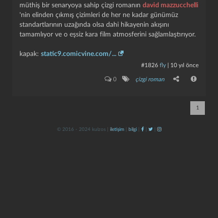
müthiş bir senaryoya sahip çizgi romanın
david mazzucchelli
'nin elinden çıkmış çizimleri de her ne kadar günümüz
standartlarının uzağında olsa dahi hikayenin akışını
tamamlıyor ve o eşsiz kara film atmosferini sağlamlaştırıyor.
kapak:
static9.comicvine.com/...
#1826
fly
|
10 yıl önce
0
çizgi roman
kapat
kaydet
1
© 2016 - 2024 kulzos |
iletişim
|
bilgi
|
|
|