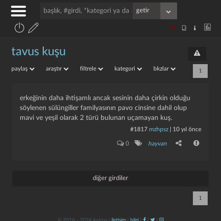
tavus kuşu
paylaş
araştır
filtrele
kategori
bkzlar
1
erkeğinin daha ihtişamlı ancak sesinin daha çirkin olduğu
söylenen sülüngiller familyasının pavo cinsine dahil olup
mavi ve yeşil olarak 2 türü bulunan uçamayan kuş.
#1817
mzhpsz
|
10 yıl önce
0
hayvan
diğer girdiler
1
© 2016 - 2024 kulzos |
iletişim
|
bilgi
|
|
|