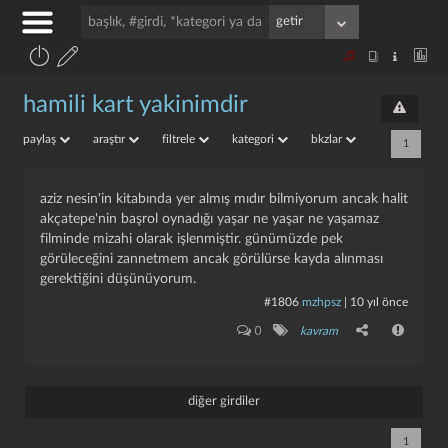
hamili kart yakinimdir
paylaş
araştır
filtrele
kategori
bkzlar
1
aziz nesin'in kitabında yer almış mıdır bilmiyorum ancak halit
akçatepe'nin başrol oynadığı yaşar ne yaşar ne yaşamaz
filminde mizahi olarak işlenmiştir. günümüzde pek
görüleceğini zannetmem ancak görülürse kayda alınması
gerektiğini düşünüyorum.
#1806
mzhpsz
|
10 yıl önce
0
kavram
diğer girdiler
1