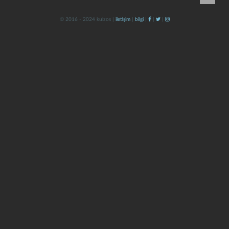
© 2016 - 2024 kulzos |
iletişim
|
bilgi
|
|
|
kapat
kaydet