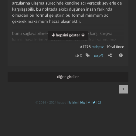
arzularına ulaşma sürecinde kendine acı verecek şeylerle de
karşılaşabilir. bu noktada akılcı düşünen insan farkında
olmadan bir formül geliştirir. bu formül minimum acı
çekerek maksimum hazza ulaşmaktır.
bunu sağlayabilmek için sürekli tercihlerle karşı karşıya
hepsini göster
kalırız. hayallerimize ulaşmak için fedakarlıklar yapmamız
gerektiğinde en az fedakarlığı yapmayı tercih ederiz. ancak
#1798
mzhpsz
|
10 yıl önce
katlanmayı göze aldığımız zorluklar süreç içerisinde insanın
kapat
kaydet
0
tespit
taşıyamacağı yüklere dönüşebilir. bu da insanlarda kırılma
noktası yaratıp mutsuzluğa depresif duygulara neden olur.
diğer girdiler
1
© 2016 - 2024 kulzos |
iletişim
|
bilgi
|
|
|