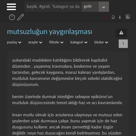
mutsuzluğun yaygınlaşması
paylaş
araştır
filtrele
kategori
bkzlar
1
yukarıdaki maddelere katıldığımı bildirerek kapitalist
düzenden , yaşanmış travmalara, beslenme ve yaşam
tarzından, gelecek kaygısına, maruz kalınan yanlışlardan,
mutluluk kavramının değişmesine birçok sebebi olabiliceğini
düşünüyorum.
benim üzerinde durmak istediğim sebepse epiküros'un
mutluluk düşüncesinde temel aldığı haz ve acı kavramlarıdır.
insan mutlu olmak için arzularına ulaşmaya ve mutsuz eden
şeylerden uzak durmaya çalışır. bunu yapmak için de haz
duygusunu kullanır. ancak insan zannettiği kadar özgür
değildir. neye haz duyacağını kendi belirleyemez. bu yüzden