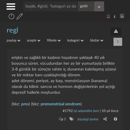
regl
paylaş
araştır
filtrele
kategori
bkzlar
1
erişkin ve sağlıklı bir kadının hayatının yaklaşık 40 yılı
boyunca süren, vücudundan her ay bir yumurtayla birlikte
3-8 günlük bir süreçte rahim iç duvarının kalınlaşmış yüzeyi
ve bir miktar kanı uzaklaştırdığı dönem.
adet dönemi, periyot, ay başı, menstrüasyon (kanama)
olarak da bilinir. sancısı ve hormon değişimlerinin yol açtığı
depresif hallerle meşhurdur.
(bkz:
pms
) (bkz:
premenstrüal sendrom
)
#1792
i̇yi adamdim ben
|
10 yıl önce
0
biyoloji terimi