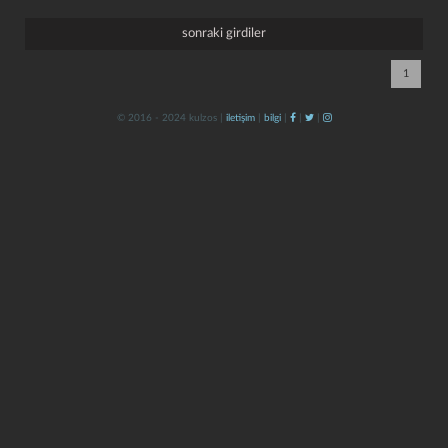
sonraki girdiler
1
© 2016 - 2024 kulzos |
iletişim
|
bilgi
|
|
|
kapat
kaydet