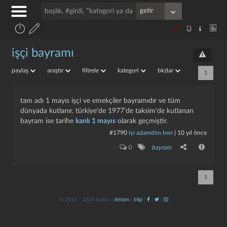
i̇şçi bayramı
paylaş
araştır
filtrele
kategori
bkzlar
1
tam adı 1 mayıs işçi ve emekçiler bayramıdır ve tüm
dünyada kutlanır. türkiye'de 1977'de taksim'de kutlanan
bayram ise tarihe
kanlı 1 mayıs
olarak geçmiştir.
#1790
i̇yi adamdim ben
|
10 yıl önce
0
bayram
1
© 2016 - 2024 kulzos |
iletişim
|
bilgi
|
|
|