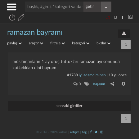
ramazan bayramı
paylaş
araştır
filtrele
kategori
bkzlar
1
müslümanların 1 ay oruç tuttukları ramazan ayı sonunda
kutladıkları dini bayram.
#1788
i̇yi adamdim ben
|
10 yıl önce
0
bayram
sonraki girdiler
1
© 2016 - 2024 kulzos |
iletişim
|
bilgi
|
|
|