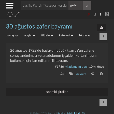
30 ağustos zafer bayramı
paylaş
araştır
filtrele
kategori
bkzlar
1
26 ağustos 1922'de başlayan büyük taarruz'un zaferle
sonuçlandırılması ve anadolunun işgalden kurtarılmasını
kutlamak için ilan edilen milli bayram.
#1786
i̇yi adamdim ben
|
10 yıl önce
0
bayram
sonraki girdiler
1
© 2016 - 2024 kulzos |
iletişim
|
bilgi
|
|
|