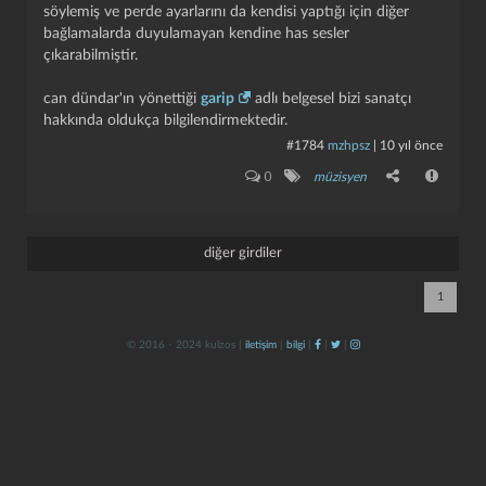
söylemiş ve perde ayarlarını da kendisi yaptığı için diğer
bağlamalarda duyulamayan kendine has sesler
çıkarabilmiştir.
can dündar'ın yönettiği
garip
adlı belgesel bizi sanatçı
hakkında oldukça bilgilendirmektedir.
#1784
mzhpsz
|
10 yıl önce
0
müzisyen
kapat
kaydet
diğer girdiler
1
© 2016 - 2024 kulzos |
iletişim
|
bilgi
|
|
|