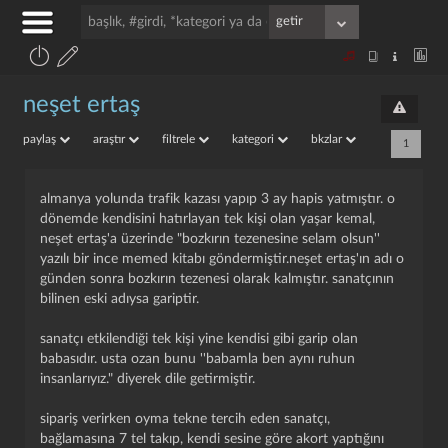
neşet ertaş
paylaş
araştır
filtrele
kategori
bkzlar
1
almanya yolunda trafik kazası yapıp 3 ay hapis yatmıştır. o
dönemde kendisini hatırlayan tek kişi olan yaşar kemal,
neşet ertaş'a üzerinde "bozkırın tezenesine selam olsun''
yazılı bir i̇nce memed kitabı göndermiştir.neşet ertaş'ın adı o
günden sonra bozkırın tezenesi olarak kalmıştır. sanatçının
bilinen eski adıysa gariptir.
sanatçı etkilendiği tek kişi yine kendisi gibi garip olan
babasıdır. usta ozan bunu ''babamla ben aynı ruhun
insanlarıyız." diyerek dile getirmiştir.
sipariş verirken oyma tekne tercih eden sanatçı,
bağlamasına 7 tel takıp, kendi sesine göre akort yaptığını