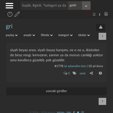
gri
paylaş
araştır
filtrele
kategori
bkzlar
1
siyah beyaz arası, siyah beyaz karışımı, ne o ne o, ikisinden
de biraz rengi. kırmızının, sarının ya da morun canlılığı yoktur
ama kendince güzeldir, pek güzeldir.
#1778
i̇yi adamdim ben
|
10 yıl önce
0
renk
sonraki girdiler
1
© 2016 - 2024 kulzos |
iletişim
|
bilgi
|
|
|