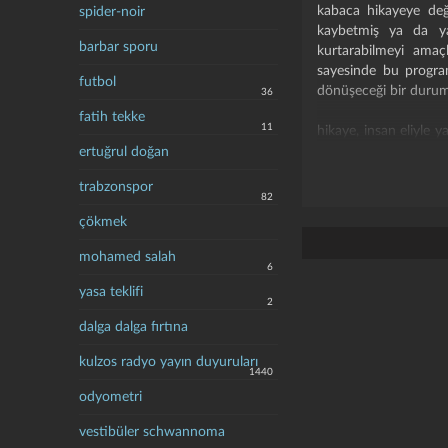
kabaca hikayeye deği
spider-noir
kaybetmiş ya da yar
barbar sporu
kurtarabilmeyi ama
sayesinde bu progra
futbol
dönüşeceği bir duruma
36
fatih tekke
11
hikaye, insan eliyle y
terminator
serisiyle 
ertuğrul doğan
ve
ex machina
'dan ç
trabzonspor
sorusu üzerine kafa yo
82
--------------
çökmek
-spontane birleştiril
-bekle, neden bahsed
mohamed salah
6
-bilinçli makineler ih
anlıyoruz. yeni nes
yasa teklifi
2
gelişecekler ki, onlara
dalga dalga fırtına
vincent ile patronu 
işte:
kulzos radyo yayın duyuruları
-senden korkuyorlar. 
1440
bunların toplamı aslı
odyometri
duyduğumuz öfkenin d
vincent: gerçekten n
vestibüler schwannoma