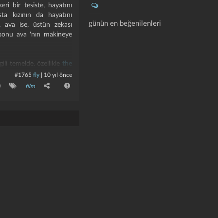
ri bir tesiste, hayatını
ta kızının da hayatını
günün en beğenilenleri
 ava ise, üstün zekası
 sonu ava 'nın makineye
gili temelde. özellikle
the
rıda değindiğim
automata
#1765
fly
|
10 yıl önce
ğasından ne farkı olduğu
0
film
da nedeni bu.
var mı? bu prototipi ancak
ında ne olacak? o kadar
şmiş sınıf hep kazanır.
 da, tüm olayı özetliyor
etmemi istiyorlar.
ber, yabancı olana karşı
yorsun?machine: thompson