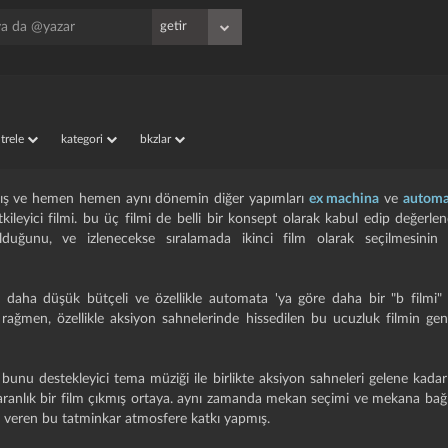
iltrele
kategori
bkzlar
ış ve hemen hemen aynı dönemin diğer yapımları
ex machina
ve
automa
kileyici filmi. bu üç filmi de belli bir konsept olarak kabul edip değerlen
lduğunu, ve izlenecekse sıralamada ikinci film olarak seçilmesinin 
n daha düşük bütçeli ve özellikle automata 'ya göre daha bir "b filmi
ağmen, özellikle aksiyon sahnelerinde hissedilen bu ucuzluk filmin genel
e bunu destekleyici tema müziği ile birlikte aksiyon sahneleri gelene ka
 karanlık bir film çıkmış ortaya. aynı zamanda mekan seçimi ve mekana bağl
ı veren bu tatminkar atmosfere katkı yapmış.