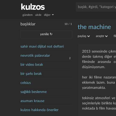
gündem
ukde
diğer
başlıklar
10
/
1
the machine
yenile ↻
paylaş
araştır
f
sahir mavi dijital not defteri
2013 senesinde çıkm
nevrotik palavralar
derde takmış diğer et
2
filminde arasında o
bir video bırak
düşünüyorum.
bir şarkı bırak
her iki filme nazara
eklemek lazım. buna r
celsius
yaratmamakta.
sağlıklı beslenme
tekinsiz atmosferi v
asuman krause
seçimleriyle birlikte
noktada b film havas
kulzos hakkında öneriler