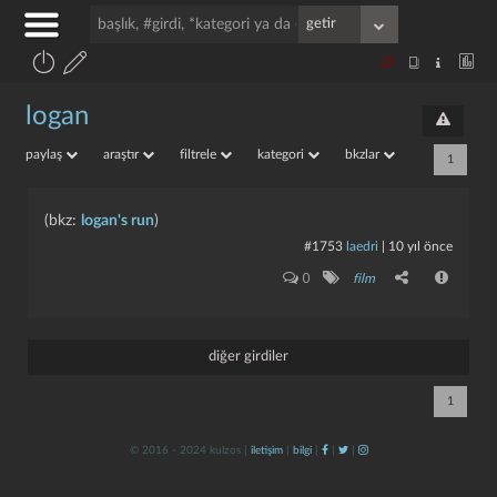
logan
paylaş
araştır
filtrele
kategori
bkzlar
1
(bkz:
logan's run
)
#1753
laedri
|
10 yıl önce
0
film
diğer girdiler
1
© 2016 - 2024 kulzos |
iletişim
|
bilgi
|
|
|