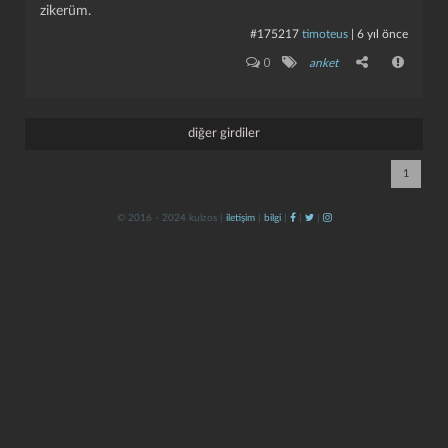
zikerüm.
#175217
timoteus
|
6 yıl önce
0
anket
diğer girdiler
1
kapat
kaydet
© 2016 - 2024 kulzos |
iletişim
|
bilgi
|
|
|