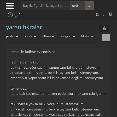
yaran fıkralar
paylaş
araştır
filtrele
kategori
bkzlar
1
temel ile fadime evlenmişler.
fadime demiş ki...
bak temel... eğer saçımı yapmışsam bil ki o gün isteyrum.
arkadan toplamışsam... belki isteyrum belki istemeyrum.
ama topuz yapmışsam bil ki havamda değilim, istemeyrum.
temel de...
bana bak fadime... ben bazen evde oturur akşam rakı içerim.
rakı sofrası yoksa bil ki yorgunum istemeyrum.
bir kadeh içerseeemm... belki isteyrum belki istemeyrum.
ama iki kadeh içersem... walla saçına başına bakmam yatırır