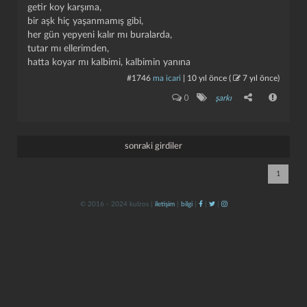
getir koy karşıma,
bir aşk hiç yaşanmamış gibi,
her gün yepyeni kalır mı buralarda,
tutar mı ellerimden,
hatta koyar mı kalbimi, kalbimin yanına
#1746
ma icari
|
10 yıl önce
(
7 yıl önce
)
0
şarkı
kapat
kaydet
sonraki girdiler
1
© 2016 - 2024 kulzos |
iletişim
|
bilgi
|
|
|