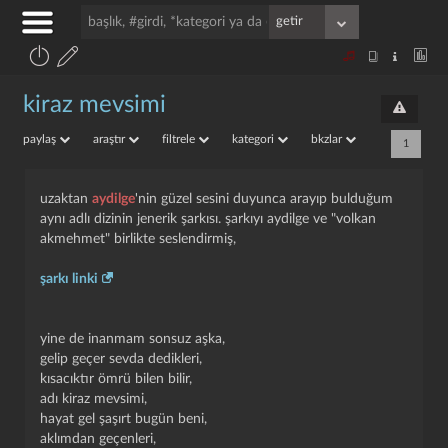
kiraz mevsimi
paylaş
araştır
filtrele
kategori
bkzlar
1
uzaktan
aydilge
'nin güzel sesini duyunca arayıp bulduğum
aynı adlı dizinin jenerik şarkısı. şarkıyı aydilge ve "volkan
akmehmet" birlikte seslendirmiş,
şarkı linki
yine de inanmam sonsuz aşka,
gelip geçer sevda dedikleri,
kısacıktır ömrü bilen bilir,
adı kiraz mevsimi,
hayat gel şaşırt bugün beni,
aklımdan geçenleri,