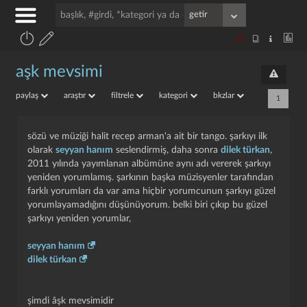
aşk mevsimi
paylaş
araştır
filtrele
kategori
bkzlar
1
sözü ve müziği halit recep arman'a ait bir tango. şarkıyı ilk
olarak
seyyan hanım
seslendirmiş, daha sonra
dilek türkan
,
2011 yılında yayımlanan albümüne aynı adı vererek şarkıyı
yeniden yorumlamış. şarkının başka müzisyenler tarafından
farklı yorumları da var ama hiçbir yorumcunun şarkıyı güzel
yorumlayamadığını düşünüyorum. belki biri çıkıp bu güzel
şarkıyı yeniden yorumlar,
seyyan hanım
dilek türkan
şimdi âşk mevsimidir