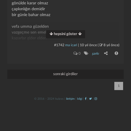
gönülde karar olmaz
çapkınlığın demidir
bir günle bahar olmaz
vefa umma güzelden
vazgeçme sen emelden
hepsini göster
kaparlar gider elden
bu işte insâf olmaz
#1742
ma icari
|
10 yıl önce
(
8 yıl önce
)
kapat
kaydet
0
şarkı
sarıya kanma sakın
kumrallar cana yakın
esmer kızlar çok çapkın
insana hiç yâr olmaz
sonraki girdiler
vefa umma güzelden
1
vazgeçme sen emelden
kaparlar gider elden
© 2016 - 2024 kulzos |
iletişim
|
bilgi
|
|
|
bu işte insâf olmaz