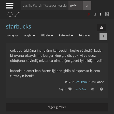
starbucks
paylaş
araştır
filtrele
kategori
bkzlar
1
çok abartıldığına inandığım kahvecidir. keşke söylediği kadar
bi oyunu olsaydı. mc burger king gibidir. çok iyi ve ucuz
olduğunu söylediğimiz anca olmadığını gayet iyi bildiğimizdir.
kahrolsun amerikan özentiliği ben gidip bi espresso içicem
tutmayın beni!!
#1732
kedi kara
|
10 yıl önce
0
kafe bar
diğer girdiler