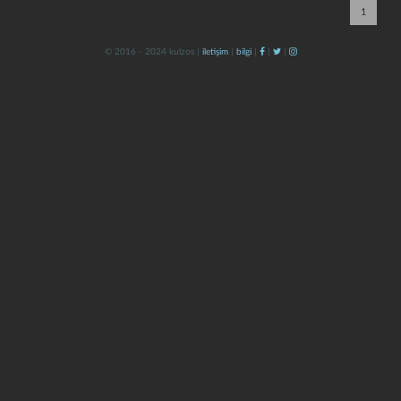
1
© 2016 - 2024 kulzos |
iletişim
|
bilgi
|
|
|
kapat
kaydet