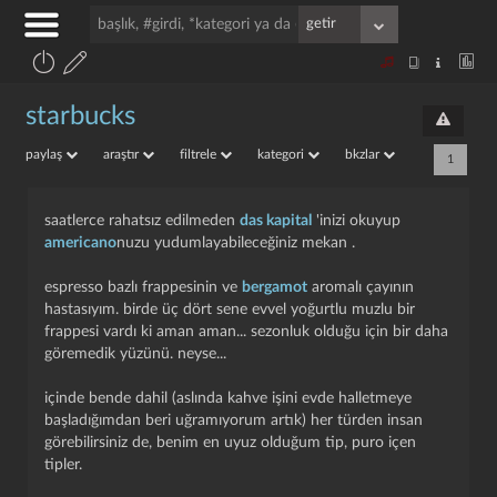
starbucks
paylaş
araştır
filtrele
kategori
bkzlar
1
saatlerce rahatsız edilmeden
das kapital
'inizi okuyup
americano
nuzu yudumlayabileceğiniz mekan .
espresso bazlı frappesinin ve
bergamot
aromalı çayının
hastasıyım. birde üç dört sene evvel yoğurtlu muzlu bir
frappesi vardı ki aman aman... sezonluk olduğu için bir daha
göremedik yüzünü. neyse...
i̇çinde bende dahil (aslında kahve işini evde halletmeye
başladığımdan beri uğramıyorum artık) her türden insan
görebilirsiniz de, benim en uyuz olduğum tip, puro içen
tipler.