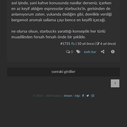
asıl işinde, yani kahve konusunda nasıllar derseniz, içerken
en az keyif aldığım espressolar starbucks'in, gerisinden de
anlamıyorum zaten. yukarıda dediğim gibi, demlikle verdiği
bergamot aromalı sallama çayı bence en keyifli içeceği.
ne olursa olsun, starbucks yarattığı konseptle her türlü
muadilinden fersah fersah önde bir şekilde.
#1731
fly
|
10 yıl önce
(
6 yıl önce
)
kapat
kaydet
0
kafe bar
sonraki girdiler
1
© 2016 - 2024 kulzos |
iletişim
|
bilgi
|
|
|