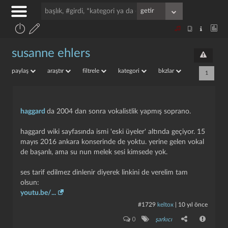
susanne ehlers
paylaş
araştır
filtrele
kategori
bkzlar
1
haggard
da 2004 dan sonra vokalistlik yapmış soprano.
haggard wiki sayfasında ismi 'eski üyeler' altında geçiyor. 15
mayıs 2016 ankara konserinde de yoktu. yerine gelen vokal
de başarılı, ama su nun melek sesi kimsede yok.
ses tarif edilmez dinlenir diyerek linkini de verelim tam
olsun:
youtu.be/...
#1729
keltox
|
10 yıl önce
0
şarkıcı