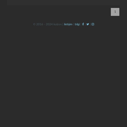
1
© 2016 - 2024 kulzos |
iletişim
|
bilgi
|
|
|
kapat
kaydet