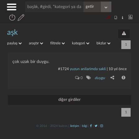
aşk
paylaş
araştır
filtrele
kategori
bkzlar
1
çok uzak bir duygu.
#1724
yuzun anilarimda sakli
|
10 yıl önce
0
duygu
diğer girdiler
1
© 2016 - 2024 kulzos |
iletişim
|
bilgi
|
|
|