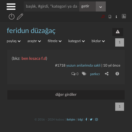
feridun düzağaç
paylaş
araştır
filtrele
kategori
bkzlar
1
(bkz:
ben kısaca f.d
)
#1718
yuzun anilarimda sakli
|
10 yıl önce
0
şarkıcı
diğer girdiler
1
© 2016 - 2024 kulzos |
iletişim
|
bilgi
|
|
|