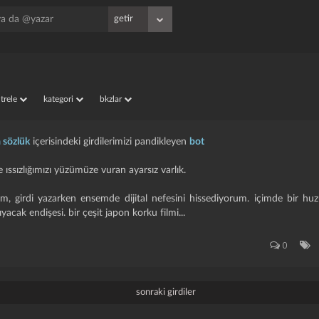
iltrele
kategori
bkzlar
 sözlük
içerisindeki girdilerimizi pandikleyen
bot
e ıssızlığımızı yüzümüze vuran ayarsız varlık.
m, girdi yazarken ensemde dijital nefesini hissediyorum. i̇çimde bir huz
yacak endişesi. bir çeşit japon korku filmi...
0
sonraki girdiler