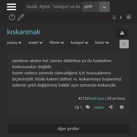
kıskanmak
paylaş
araştır
filtrele
kategori
bkzlar
1
sanılanın aksine her zaman aldatılma ya da kaybetme
korkusundan değildir.
bazen sadece yanında olamadığınız için huysuzlanma
biçiminizdir. kitabı kalemi defteri vs. kıskanmaya başlarsınız.
özlemin şekil değiştirmiş halidir aynı zamanda kıskançlık.
#1710
kedi kara
|
10 yıl önce
0
eylem
diğer girdiler