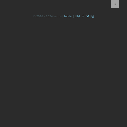
1
© 2016 - 2024 kulzos |
iletişim
|
bilgi
|
|
|
kapat
kaydet