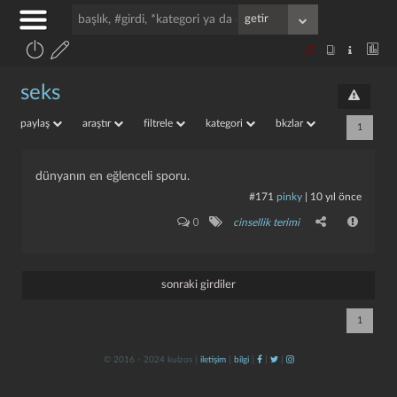
seks
paylaş
araştır
filtrele
kategori
bkzlar
1
dünyanın en eğlenceli sporu.
#171
pinky
|
10 yıl önce
0
cinsellik terimi
sonraki girdiler
1
© 2016 - 2024 kulzos |
iletişim
|
bilgi
|
|
|