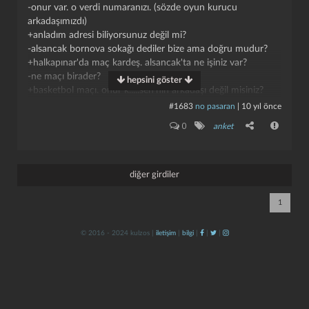
-onur var. o verdi numaranızı. (sözde oyun kurucu
arkadaşımızdı)
+anladım adresi biliyorsunuz değil mi?
-alsancak bornova sokağı dediler bize ama doğru mudur?
+halkapınar'da maç kardeş. alsancak'ta ne işiniz var?
-ne maçı birader?
hepsini göster
+basketbol maçı. onur k.....sen'nin arkadaşı değil misiniz?
-yoo hayır. biz masaja gelecektik kardeş. yanlış mı oldu?
#1683
no pasaran
|
10 yıl önce
+ne masajı lan ak kim verdi numarayı?
kapat
kaydet
0
anket
-onur verdi.
+onur'un ak.
-abi baştan söyleseydin keşke.
+o onur'un numarayı gönder bana.
diğer girdiler
-dıııııııııttttt. (kapattı)
1
© 2016 - 2024 kulzos |
iletişim
|
bilgi
|
|
|