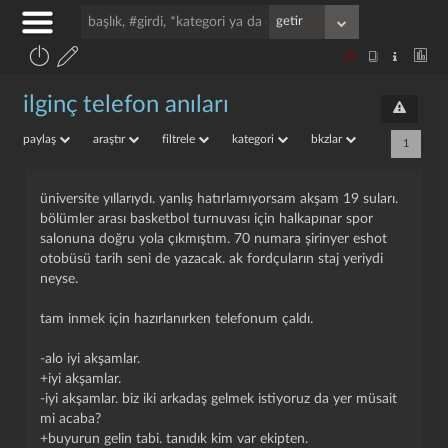
ilginç telefon anıları
paylaş
araştır
filtrele
kategori
bkzlar
1
üniversite yıllarıydı. yanlış hatırlamıyorsam akşam 19 suları.
bölümler arası basketbol turnuvası için halkapınar spor
salonuna doğru yola çıkmıştım. 70 numara şirinyer eshot
otobüsü tarih seni de yazacak. ak fordçuların staj yeriydi
neyse.
tam inmek için hazırlanırken telefonum çaldı.
-alo iyi akşamlar.
+iyi akşamlar.
-iyi akşamlar. biz iki arkadaş gelmek istiyoruz da yer müsait
mi acaba?
+buyurun gelin tabi. tanıdık kim var ekipten.