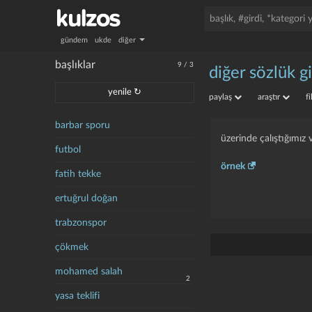
gündem
ukde
diğer
başlıklar
9
/
3
diğer sözlük gi
yenile ↻
paylaş
araştır
f
barbar sporu
üzerinde çalıştığımız
futbol
örnek
fatih tekke
ertuğrul doğan
trabzonspor
çökmek
mohamed salah
2
yasa teklifi