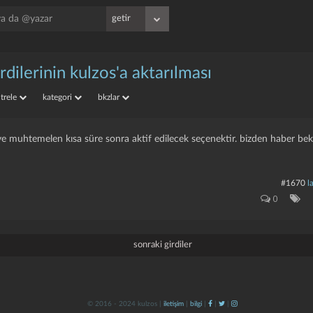
rdilerinin kulzos'a aktarılması
iltrele
kategori
bkzlar
 ve muhtemelen kısa süre sonra aktif edilecek seçenektir. bizden haber bek
#1670
l
0
sonraki girdiler
© 2016 - 2024 kulzos |
iletişim
|
bilgi
|
|
|