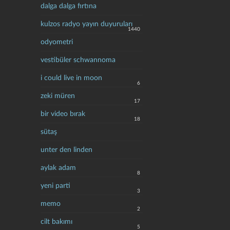
dalga dalga fırtına
kulzos radyo yayın duyuruları
1440
odyometri
vestibüler schwannoma
i could live in moon
6
zeki müren
17
bir video bırak
18
sütaş
unter den linden
aylak adam
8
yeni parti
3
memo
2
cilt bakımı
5