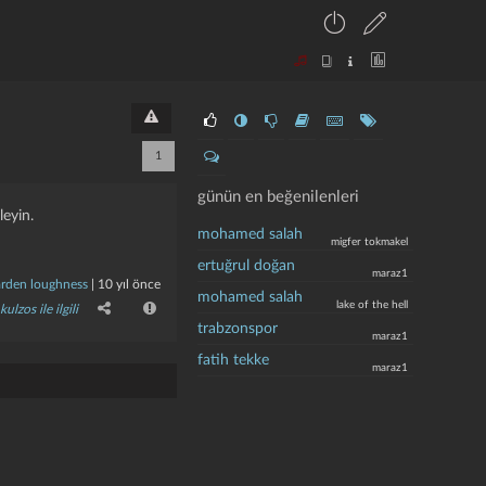
1
günün en beğenilenleri
leyin.
mohamed salah
migfer tokmakel
ertuğrul doğan
maraz1
arden loughness
|
10 yıl önce
mohamed salah
lake of the hell
kulzos ile ilgili
trabzonspor
maraz1
fatih tekke
maraz1