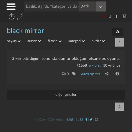
black mirror
paylaş
araştır
filtrele
kategori
bkzlar
1
3 kez bitirdiğim, sonunda dumur olduğum efsane pc oyunu.
#1668
mikrojet
|
10 yıl önce
0
video oyunu
diğer girdiler
1
© 2016 - 2024 kulzos |
iletişim
|
bilgi
|
|
|