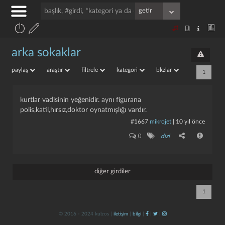
arka sokaklar
paylaş
araştır
filtrele
kategori
bkzlar
1
kurtlar vadisinin yeğenidir. aynı figurana
polis,katil,hırsız,doktor oynatmışlığı vardır.
#1667
mikrojet
|
10 yıl önce
0
dizi
diğer girdiler
1
© 2016 - 2024 kulzos |
iletişim
|
bilgi
|
|
|