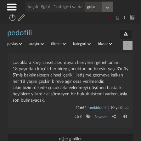
pedofili
paylaş
araştır
filtrele
kategori
bkzlar
1
çocuklara karşı cinsel arzu duyan bireylerin genel tanımı.
18 yaşından küçük her birey çocuktur. bu bireyin yaşı 3'müş
5'miş bakılmaksızın cinsel içerikli iletişime geçmeye kalkan
her 18 yaşını geçkin bireye ağır ceza verilmelidir.
lakin bizim ülkede çocuklarla evlenmeyi düşünen hastalıklı
beyinlere yıllardır el sürmeyen bir hukuk sistemi varken, asla
son bulmayacak.
#1664
rumkidumki
|
10 yıl önce
0
kavram
diğer girdiler