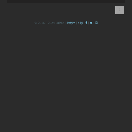
1
© 2016 - 2024 kulzos |
iletişim
|
bilgi
|
|
|
kapat
kaydet