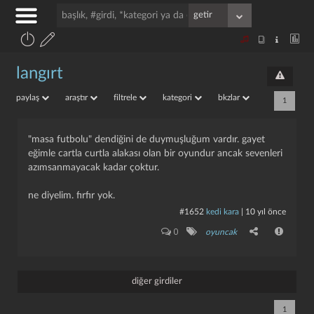
langırt
paylaş
araştır
filtrele
kategori
bkzlar
1
"masa futbolu" dendiğini de duymuşluğum vardır. gayet
eğimle cartla curtla alakası olan bir oyundur ancak sevenleri
azımsanmayacak kadar çoktur.
ne diyelim. fırfır yok.
#1652
kedi kara
|
10 yıl önce
0
oyuncak
diğer girdiler
1