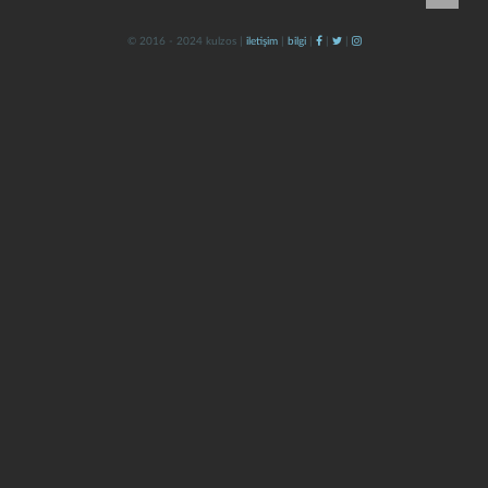
© 2016 - 2024 kulzos |
iletişim
|
bilgi
|
|
|
kapat
kaydet