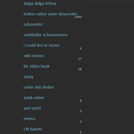
dalga dalga fırtına
kulzos radyo yayın duyuruları
1440
odyometri
vestibüler schwannoma
i could live in moon
6
zeki müren
17
bir video bırak
18
sütaş
unter den linden
aylak adam
8
yeni parti
3
memo
2
cilt bakımı
5