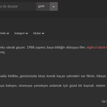
iltrele
kategori
bkzlar
korku olarak geçen; 1988 yapımı; baya bildiğin distopya film.
eight o'clock
miş.
akla birlikte, günümüzde biraz komik kaçan sahneleri var filmin. hikaye 
a bakışını, sinemaya yansıtışını anlamak için güzel bir kaynak. sistem e