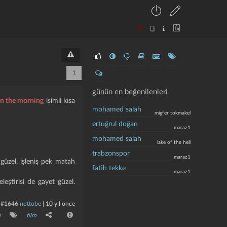
1
günün en beğenilenleri
 in the morning
isimli kısa
mohamed salah
migfer tokmakel
ertuğrul doğan
maraz1
mohamed salah
lake of the hell
trabzonspor
maraz1
güzel, işleniş pek matah
fatih tekke
maraz1
leştirisi de gayet güzel.
#1646
nottobe
|
10 yıl önce
0
film