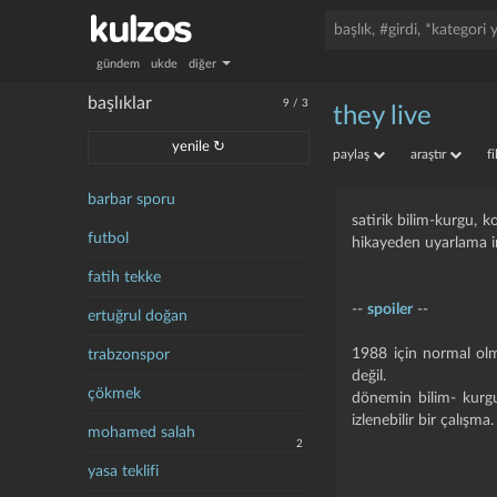
gündem
ukde
diğer
başlıklar
9
/
3
they live
yenile ↻
paylaş
araştır
f
barbar sporu
satirik bilim-kurgu, 
futbol
hikayeden uyarlama i
fatih tekke
--
spoiler
--
ertuğrul doğan
1988 için normal olm
trabzonspor
değil.
çökmek
dönemin bilim- kurguy
izlenebilir bir çalışma.
mohamed salah
2
yasa teklifi