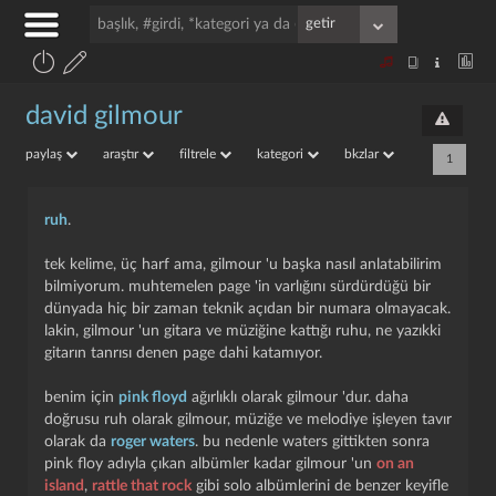
david gilmour
paylaş
araştır
filtrele
kategori
bkzlar
1
ruh
.
tek kelime, üç harf ama, gilmour 'u başka nasıl anlatabilirim
bilmiyorum. muhtemelen page 'in varlığını sürdürdüğü bir
dünyada hiç bir zaman teknik açıdan bir numara olmayacak.
lakin, gilmour 'un gitara ve müziğine kattığı ruhu, ne yazıkki
gitarın tanrısı denen page dahi katamıyor.
benim i̇çin
pink floyd
ağırlıklı olarak gilmour 'dur. daha
doğrusu ruh olarak gilmour, müziğe ve melodiye işleyen tavır
olarak da
roger waters
. bu nedenle waters gittikten sonra
pink floy adıyla çıkan albümler kadar gilmour 'un
on an
island
,
rattle that rock
gibi solo albümlerini de benzer keyifle