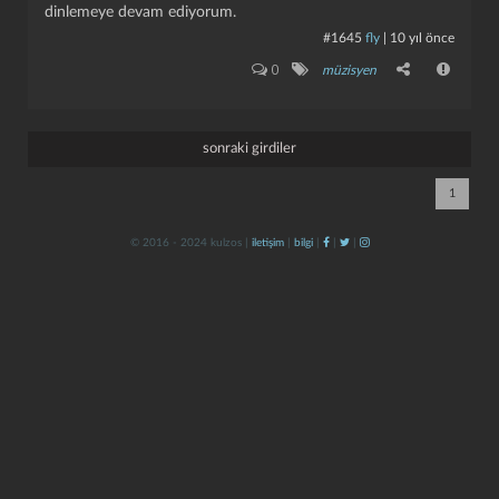
dinlemeye devam ediyorum.
#1645
fly
|
10 yıl önce
0
müzisyen
sonraki girdiler
1
kapat
kaydet
© 2016 - 2024 kulzos |
iletişim
|
bilgi
|
|
|